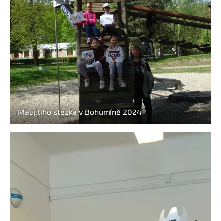
Mauglího stezka v Bohumíně 2024