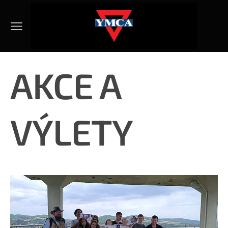
AKCE A
VÝLETY