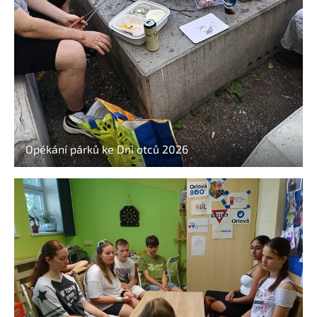
Opékání párků ke Dni otců 2026